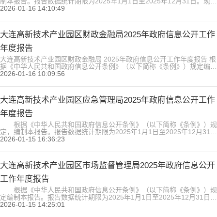
制本报告。报告数据统计期限为2025年1月1日至2025年12月31日。现公
布大连高新技术产业园区卫生健康局2025年政府信息公开工作年度报
2026-01-16 14:10:49
告。 一、总体情况 2025年，大连高新技术产业园区卫生健康局认真贯彻
落实《条例》精神，持续优化政府信息公开工作机制，提升公开效能，切
实保障人民群众的知情权、参与权和监督权。 ...
大连高新技术产业园区财政金融局2025年政府信息公开工作
年度报告
大连高新技术产业园区财政金融局 2025年政府信息公开工作年度报告 根
据《中华人民共和国政府信息公开条例》（以下简称《条例》）规定编制
本报告。报告数据统计期限为2025年1月1日至2025年12月31日。 一、
2026-01-16 10:09:56
总体情况 2025年区财政金融局在政务公开领导小组的正确领导下，全面
贯彻落实上级政务公开有关文件精神，认真开展各项工作，不断促进政务
公开工作向制度化、规范化发展，取得了明...
大连高新技术产业园区应急管理局2025年政府信息公开工作
年度报告
根据《中华人民共和国政府信息公开条例》（以下简称《条例》）规
定，编制本报告。报告数据统计期限为2025年1月1日至2025年12月31
日，涵盖主动公开、依申请公开、政府信息管理、平台建设、监督保障等
2026-01-15 16:36:23
全方面工作情况，现向社会公布。 一、总体情况 2025年，大连
高新区应急管理局坚持以习近平新时代中国特色社会主义思想为指导，严
格落实省、市、区关于政务公开工作...
大连高新技术产业园区市场监督管理局2025年政府信息公开
工作年度报告
根据《中华人民共和国政府信息公开条例》（以下简称《条例》）规
定编制本报告。报告数据统计期限为2025年1月1日至2025年12月31日。
一、总体情况 2025年我局积极响应区政务公开办的工作部署，
2026-01-15 14:25:01
将需要向群众公开的事项及群众迫切需要获得的政府信息第一时间整理并