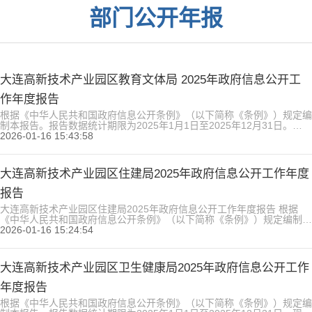
部门公开年报
大连高新技术产业园区教育文体局 2025年政府信息公开工
作年度报告
根据《中华人民共和国政府信息公开条例》（以下简称《条例》）规定编
制本报告。报告数据统计期限为2025年1月1日至2025年12月31日。
一、总体情况 （一）主动公开情况。认真落实《条例》要求，主动公开
2026-01-16 15:43:58
法定主动公开内容，加强教育、文化、体育、旅游等重点领域政务公开标
准化规范化建设。全年，依托高新区门户网站主动公开各类政府信息68
条。 此外，所有行政审批、行政检查业务信息均于7日...
大连高新技术产业园区住建局2025年政府信息公开工作年度
报告
大连高新技术产业园区住建局2025年政府信息公开工作年度报告 根据
《中华人民共和国政府信息公开条例》（以下简称《条例》）规定编制本
报告。报告数据统计期限为2025年1月1日至2025年12月31日。 一、总
2026-01-16 15:24:54
体情况 2025 年，高新区住建局持续贯彻落实政府关于提升政务透明度的
工作要求，以 2024 年工作为基础，进一步夯实制度保障、创新工作方
法、优化服务流程，全力推动政务公开工...
大连高新技术产业园区卫生健康局2025年政府信息公开工作
年度报告
根据《中华人民共和国政府信息公开条例》（以下简称《条例》）规定编