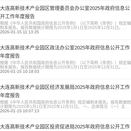
由专人发布到园区政务网站。我局目前发布信息渠道共有两个平台，一是
园区政务网站，二是由省局牵头的...
大连高新技术产业园区管理委员会办公室2025年政府信息公
开工作年度报告
根据《中华人民共和国政府信息公开条例》（以下简称《条例》）规定编
制本报告。报告数据统计期限为2025年1月1日至2025年12月31日。
一、总体情况 2025年，大连高新技术产业园区管理委员会办公室坚持以
2026-01-15 11:13:25
习近平新时代中国特色社会主义思想为指导，紧密围绕省、市政务公开工
作重点，准确把握政府信息公开工作的特点与趋势，扎实有序推进政务公
开各项工作。 1.主动公开情况。通过园区门户网...
大连高新技术产业园区政法办公室2025年政府信息公开工作
年度报告
根据《中华人民共和国政府信息公开条例》（以下简称《条例》）规定编
制本报告。报告数据统计期限为2025年1月1日至2025年12月31日。
一、总体情况 （一）主动公开情况。认真落实《条例》要求，主动公开
2026-01-15 10:18:03
法定主动公开内容。全年，依托高新区门户网站主动公开各类政府信息4
条；通过“平安大连高新区”公众号发布信息6条。 （二）依申请公开情
况。本年度收到依申请公开政府信息事项2件，其中，...
大连高新技术产业园区经济发展局2025年政府信息公开工作
年度报告
根据《中华人民共和国政府信息公开条例》规定编制本报告。报告数据统
计期限为2025年1月1日至2025年12月31日。 一、总体情况 （一）主动
公开政府信息情况 2025年，高新区经济发展局认真贯彻落实政府信息公
2026-01-15 10:07:13
开工作要求，依据《中华人民共和国政府信息公开条例》的规定，主动公
开聚焦核心职责，通过区政府门户网站重点更新统计信息、重大项目建
设、通知公告等栏目内容，全面提升信息保障和服...
大连高新技术产业园区投资促进局2025年政府信息公开工作