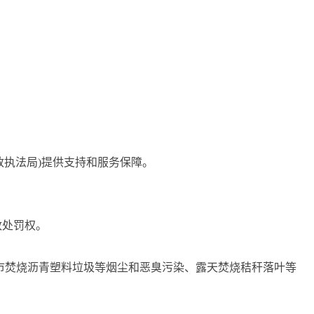
政执法局)提供支持和服务保障。
政处罚权。
城市焚烧沥青塑料垃圾等烟尘和恶臭污染、露天焚烧秸秆落叶等