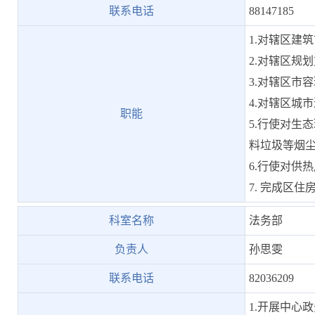
联系电话
88147185
1.对辖区建
2.对辖区规
3.对辖区市
4.对辖区城
职能
5.行使对生
料垃圾等烟
6.行使对供
7. 完成区
科室名称
法务部
负责人
孙思雯
联系电话
82036209
1.开展中心