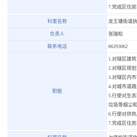
7.完成区住
科室名称
龙王塘街道
负责人
张瑞松
联系电话
86293062
1.对辖区建
2.对辖区规
3.对辖区内
4.对城市道
职能
5.行使对生
垃圾等烟尘
6.行使对供
7.完成区住