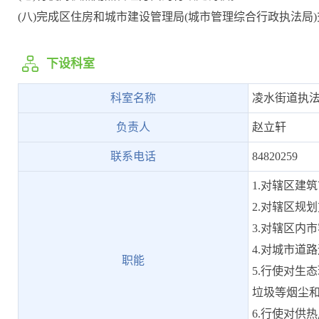
(八)完成区住房和城市建设管理局(城市管理综合行政执法局
下设科室
科室名称
凌水街道执
负责人
赵立轩
联系电话
84820259
1.对辖区建
2.对辖区规
3.对辖区内
4.对城市道
职能
5.行使对生
垃圾等烟尘
6.行使对供