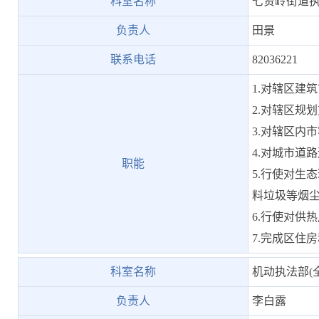
科室名称
七贤岭街道
负责人
田景
联系电话
82036221
1.对辖区建
2.对辖区规
3.对辖区内
4.对城市道
职能
5.行使对生
料垃圾等烟
6.行使对供
7.完成区住
科室名称
机动执法部(
负责人
李白露