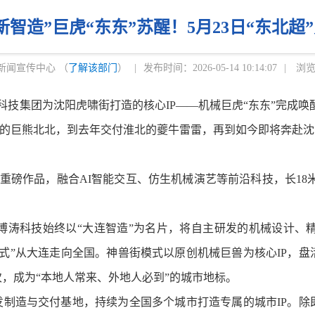
新智造”巨虎“东东”苏醒！5月23日“东北超
新闻宣传中心 （
了解该部门
）
|
发布时间：2026-05-14 10:14:07
|
浏览
科技集团
为沈阳虎啸街打造的核心IP
——机械巨虎“东东”完成唤
的巨熊北北，
到去年交付淮北的夔牛雷雷，
再到如今即将奔赴沈
的重磅作品，融合AI智能交互、仿生机械演艺等前沿科技，长18米
科技始终以“大连智造”为名片，将自主研发的机械设计、精
式”从大连走向全国。神兽街模式以原创机械巨兽为核心IP，
，成为“本地人常来、外地人必到”的城市地标。
发制造与交付基地，持续为全国多个城市打造专属的城市IP。除