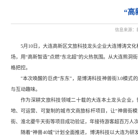
“高
信息来源：
5月10日，
大连高新区文旅科技龙头企业
大连博涛文化
场，
用“高新智造”
点燃“东北超”的火热氛围。
从大连熊洞街
格把控。
"
本次唤醒的巨虎“东东”，是博涛科技神兽街3.0模式
与互动趣味。
作为深耕文旅科技领域二十载的大连本土龙头企业，博涛
地、可运营、可复制的城市文商旅标杆项目，让“神兽街模
街、淮北夔牛天街等项目成功验证，年接待游客超百万人次
随着“神兽40城”计划全面推进，博涛科技以大连为研