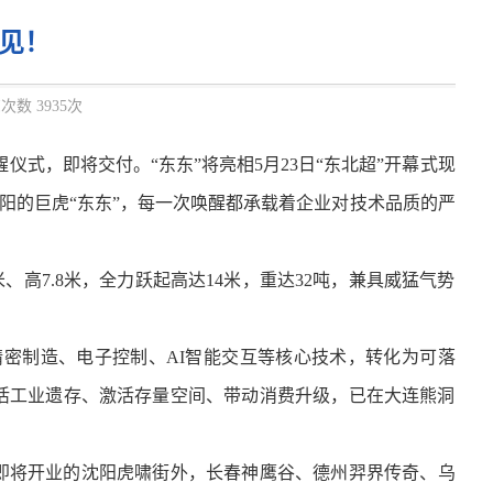
”见！
次数 3935次
醒仪式，
即将交付。
“东东”将亮相
5月23日“东北超”开幕式现
阳的巨虎“东东”，
每一次唤醒都承载着
企业对技术品质的严
、高7.8米，全力跃起高达14米，重达32吨，兼具威猛气势
密制造、电子控制、AI智能交互等核心技术，转化为可落
盘活工业遗存、激活存量空间、带动消费升级，已在大连熊洞
即将开业的沈阳虎啸街外，长春神鹰谷、德州羿界传奇、乌