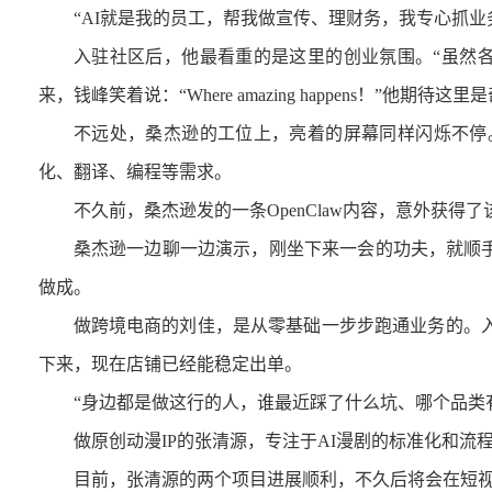
“AI就是我的员工，帮我做宣传、理财务，我专心抓业务
入驻社区后，他最看重的是这里的创业氛围。
“
虽然
来，钱峰笑着说：“Where amazing happens！”他期待
不远处，桑杰逊的工位上，亮着的屏幕同样闪烁不停。他
化、翻译、编程等需求。
不久前，桑杰逊发的一条OpenClaw内容，意外获得了
桑杰逊一边聊一边演示，刚坐下来一会的功夫，就顺手做
做成。
做跨境电商的刘佳，是从零基础一步步跑通业务的。入
下来，现在店铺已经能稳定出单。
“
身边都是做这行的人，谁最近踩了什么坑、哪个品类
做原创动漫IP的张清源，专注于AI漫剧的标准化和流程
目前，张清源的两个项目进展顺利，不久后将会在短视