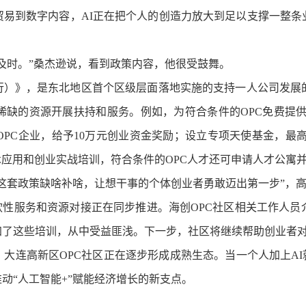
到数字内容，AI正在把个人的创造力放大到足以支撑一整条
及时。”
桑杰逊说，
看到政策内容，他很受鼓舞。
）》，是东北地区首个区级层面落地实施的支持一人公司发展的
缺的资源开展扶持和服务。例如，为符合条件的OPC免费提供
优质OPC企业，给予10万元创业资金奖励；设立专项天使基金，最高
技术应用和创业实战培训，符合条件的OPC人才还可申请人才公寓
这套政策缺啥补啥，让想干事的个体创业者勇敢迈出第一步”，
性服务和资源对接正在同步推进。海创OPC社区相关工作人员
加了这些培训，从中受益匪浅。下一步，社区将继续帮助创业者
，
大连高新区OPC社区
正在逐步形成成熟生态。
当一个人加上AI
推动“人工智能+”赋能经济增长的
新支点。