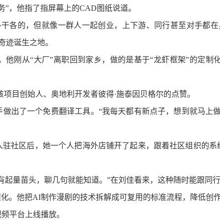
”，他指了指屏幕上的CAD图纸说道。
各干各的，但就像一群人一起创业，上下游、同行甚至对手都在
这里是奇迹诞生之地。
刚从“大厂”离职回到家乡，做的是基于“龙虾框架”的定制化
该项目创始人、奥地利开发者彼得·施泰因贝格尔的点赞。
出了一个免费翻译工具。“我每天都有新点子，想到就马上做
驻社区后，她一个人把海外店铺开了起来，跟着社区组织的系统
有起量苗头，聊几句就能知道。”
在刘佳看来，这种随时能跟同
化。他把AI制作漫剧的技术拆解成可复用的标准流程，降低创
频平台上线播放。