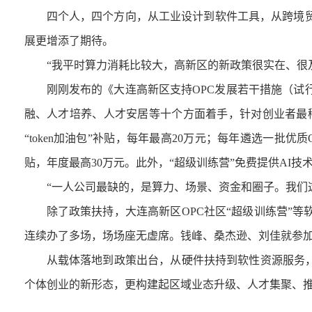
四个人，四个方向，从工业设计到软件工具，从跨境贸易
展更增添了期待。
“
我平时算力消耗比较大，高新区的新政策很实在、很
刚刚发布的《大连高新区支持OPC发展若干措施（试行
融、人才培养、人才安居等十个方面着手，针对创业者最稀
“token加油包”补贴，每年最高20万元；每年遴选一批
贴，年度最高30万元。此外，“超级训练营”免费提供AI
“
一人公司最缺的，是算力、场景、资金和圈子。我们
除了政策扶持，大连高新区OPC社区“超级训练营”等软
连续办了多场，场场座无虚席。钱峰、桑杰逊、刘佳就参
从载体落地到政策出台，
从硬件扶持到软性资源服务
个体创业的新形态，
更构建起区域业态升级、人才集聚、