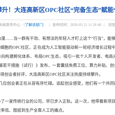
升！大连高新区OPC社区“完备生态”赋能
新闻宣传中心 （
了解该部门
）
|
发布时间：2026-05-21 11:26:40
|
浏览
……当一群有干劲、有想法的年轻人才盯上这个“行当”，能够
细胞的OPC社区，正在成为人工智能驱动新一轮经济增长过程
境三大方向构建孵化体系、布局OPC生态，吸引一批个人开发者、电
C发展若干措施（试行）》发布，一套囊括免费工位、算力补贴、
赢得创业者好评，大连高新区OPC社区关注热度持续攀升。
几位创业者正在从容有序忙碌。谈起创业感受，他们有一个共同
一家传统行业的公司，早已步入正轨。这一次，他带着新项目
率低、图纸到生产全靠人工的痛点。