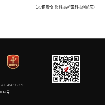
（文/杨景怡
资料/高新区科技创新局
）
84793699
0114号