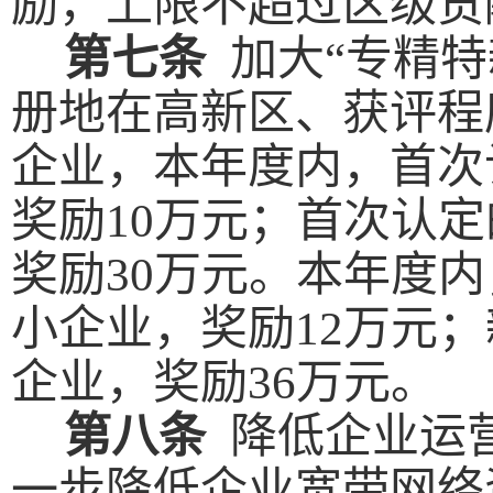
励，上限不超过区级
贡
第七条
加大
“专精
册地在高新区、获评程
企业，本
年度
内，
首次
奖励
10万元
；
首次认定
奖励
30万元
。本年度内
小企业，
奖励
1
2
万元
；
企业，
奖励
36
万元
。
第
八
条
降低
企业
运
一步降低企业宽带网络