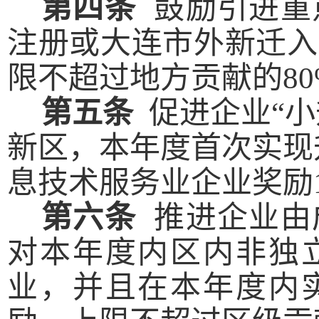
第四条
鼓励引进
重
注册或
大连市外
新迁入
限不超过地方
贡献
的
8
第五条
促进企业
“
新区，本
年度
首次
实现
息技术服务业企业奖励
第六条
推进企业由
对
本
年度内
区内
非独
业，
并且在本年度内