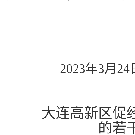
2023
年
3
月
2
4
大连高新区
促
的若