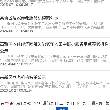
现将2024年养老机构等级评定结果名单予以公布，面向社会，接受社会
监督。（详见附件） 附件：2024年高新区养老机构等级评定结果名
2025-07-10 09:36:17
单.docx 社会管理局
2025年7月10...
高新区居家养老服务机构的公示
根据《关于规范困难老年人居家养老服务工作的通知》（大民发
〔2023〕133号）文件要求， 我局委托第三方承接机构大连高新区麦芽
糖老年照护中心、大连华仕山庄养老产业发展有限公司提供居家养老服
2024-06-12 10:40:38
务，服务范围为凌水街道、七贤岭街道、龙王塘街道。公示时间：5个工
作日。如有异议，请在公示期内向高新区社会管理局民政科反馈，联系电
话：0411-84790761。 ...
高新区收住经济困难失能老年人集中照护服务定点养老机构
公示
为贯彻落实《辽宁省民政厅 辽宁省财政厅关于开展经济困难失能老
年人集中照护服务工作的通知》（辽民函〔2023〕9号）文件精神，着力
解决经济困难失能老年人照护服务难题，现将定点养老机构公示如下：
2024-04-07 10:33:27
（详见附件）高新区收住经济困难失能老年人集中照护服务机构名
单.xlsx...
高新区养老机构名单公示
根据《中华人民共和国老年人权益保障法》，为更好保障老年人合法
权益，现将在我区备案登记的养老机构公示如下：（见附件） 高新区
养老机构一览表（2023年10月更新）.xlsx...
2023-10-27 09:31:54
共
21
条记录 | 页次：
1
/3 [
最前页
] [
上一页
] [
下一页
] [
最末页
] 第