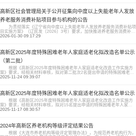
示期内及时向社会管理局（联系电话：0411-84792002）反映。 附
件.2026年高新区养...
高新区社会管理局关于公开征集向中度以上失能老年人发放
养老服务消费补贴项目参与机构的公告
为贯彻落实《辽宁省向中度以上失能老年人发放养老服务消费补贴项
目实施方案》（辽民发〔2026〕3号）要求，加快推进养老服务消费补贴
项目实施，确保符合条件的养老服务机构、社区养老服务机构及第三方专
2026-01-30 09:17:29
业评估机构（老年人能力评估机构）能够及时、规范地参与项目服务，经
研究决定，现启动项目参与机构遴选工作。现将有关事项通知如下：
一、遴选对象 本次遴选面向高新区范围内...
高新区2025年度特殊困难老年人家庭适老化拟改造名单公示
（第二批）
根据《高新区2025年度特殊困难老年人家庭适老化改造工作实施方
案》要求，经相关材料审核，拟对第二批次2名提出申请的特殊困难老年
人家庭进行适老化改造。现将拟改造名单进行公示，公示期为5个工作日
2025-11-24 09:39:07
（2025年11月24日至11月28日）。如有不同意见，请于公示期间及时向
社会管理局（联系电话：0411-84792002）反映。 附件.高新区
2025年度特殊困难老年人家庭...
高新区2025年度特殊困难老年人家庭适老化拟改造名单公示
根据《高新区2025年度特殊困难老年人家庭适老化改造工作实施方
案》要求，经相关材料审核，拟对15名提出申请的特殊困难老年人家庭
进行适老化改造。现将拟改造名单进行公示，公示期为5个工作日（2025
2025-11-17 08:30:57
年11月17日至11月21日）。如有不同意见，请于公示期间及时向社会管
理局（联系电话：0411-84792002）反映。 附件.高新区2025年度特
殊困难老年人家庭适老化拟...
2024年高新区养老机构等级评定结果公告
根据《大连市养老机构等级评定管理办法》，为规范养老机构行为，