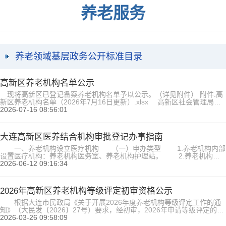
养老服务
养老领域基层政务公开标准目录
高新区养老机构名单公示
现将高新区已登记备案养老机构名单予以公示。（详见附件） 附件.高
新区养老机构名单（2026年7月16日更新）.xlsx 高新区社会管理局
2026年7月16日...
2026-07-16 08:56:01
大连高新区医养结合机构审批登记办事指南
一、养老机构设立医疗机构 （一）申办类型 1.养老机构内部
设置医疗机构：养老机构医务室、养老机构护理站。 2.养老机构申
请举办二级及以下医疗机构。 3.养老机构申请设立三级医疗机构。
2026-06-12 09:16:34
（二）办理流程 1.养老机构内部设置养老机构医务室、养老机构
护理站，实行备案制管理，可到大连高新技术产业园区高新街1号大连高
新区公共服务中心二楼...
2026年高新区养老机构等级评定初审资格公示
根据大连市民政局《关于开展2026年度养老机构等级评定工作的通
知》（大民发〔2026〕27号）要求，经初审，2026年申请等级评定的养
老机构共2家（详见附件），均为首次申请。现将申请名单进行公示，公
2026-03-26 09:58:09
示期为5个工作日（2026年3月26日至4月1日）。如有不同意见，请于公