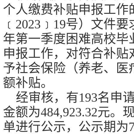
个人缴费补贴申报工作
﹝
2023﹞19号）文件
年第
一
季度困难高校毕
申报工作，对符合补贴
予社会保险（养老、医
额补贴。
经审核，有
193
名申
金额为
484
,
923
.
32
元。
单进行公示，公示期为